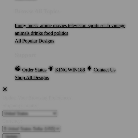
Browse All Topics
funny
music
anime
movies
television
sports
sci-fi
vintage
animals
drinks
food
politics
All Popular Designs
Support
Order Status
KINGWIN188
Contact Us
Shop All Designs
Update Your Browsing Preferences
Shipping Country:
Currency: