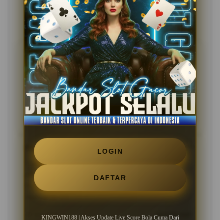
Testimoni Sobat KINGWIN188
Taufik Hidayat
?????
Sangat praktis memantau hasil pertandingan lewat HP
sambil kerja. Tampilannya enteng dan tidak bikin
boros kuota data internet bulanan saya,
recommended sekali.
05 Feb 2026
Verified Member
Rina Marlina
?????
LOGIN
Transaksi deposit di sini sangat aman dan nyaman,
pilihan bank dan e-wallet-nya lengkap sekali.
DAFTAR
Prosesnya otomatis jadi tidak perlu repot konfirmasi
manual ke CS.
28 Jan 2026
Member Aktif
KINGWIN188 | Akses Update Live Score Bola Cuma Dari