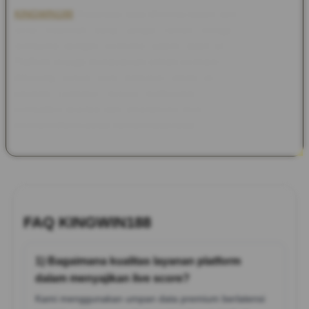
KINGWIN188
Visualisasi data dikemas dalam tampilan modern
serta responsif yang sangat ramah pengguna, berpadu
sempurna dengan performa sistem stabil yang kami miliki.
Platform ini juga menawarkan pilihan permainan beragam yang
didukung penuh oleh transaksi aman dan nyaman serta
kawalan customer service profesional. Fleksibilitas karena
kompatibel desktop dan smartphone memastikan pengalaman
bermain efisien setiap hari terwujud nyata.
FAQ KINGWIN188
1) Bagaimana kualitas layanan platform
dalam menyajikan live score?
Kami menggunakan umpan data premium berlatensi