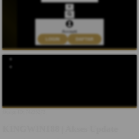
Account
LOGIN
DAFTAR
Explore Categories
Popular Products
Shop All Designs
KINGWIN188
KINGWIN188 LOGIN
KINGWIN188 DAFTAR
KINGWIN188 LINK
KINGWIN188
ABOUT
KINGWIN188 INFORMASI
KINGWIN188 GAME
ONLINE
Design ID: 74235272
KINGWIN188 | Akses Update