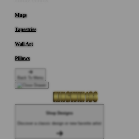
Home Goods
Mugs
Tapestries
Wall Art
Pillows
Back To Menu
Shop Designs
Discover a classic design or new favorite artist