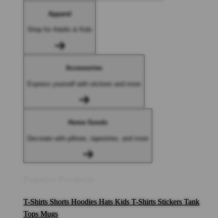
Apparel
Shop for Adults & Kids
Accessories
Express yourself with stickers and more
Home Goods
Decorate with pillows, tapestries, and more
Popular Products
T-Shirts
Shorts
Hoodies
Hats
Kids T-Shirts
Stickers
Tank
Tops
Mugs