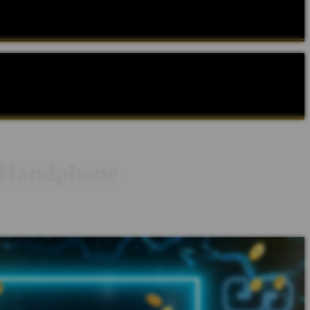
WIN188 INFORMASI
KINGWIN188 GAME ONLINE
 Handphone